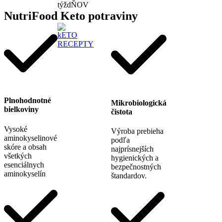
týždŇOV
NutriFood Keto potraviny
kETO
RECEPTY
Plnohodnotné
Mikrobiologická
bielkoviny
čistota
Vysoké
Výroba prebieha
aminokyselinové
podľa
skóre a obsah
najprísnejších
všetkých
hygienických a
esenciálnych
bezpečnostných
aminokyselín
štandardov.