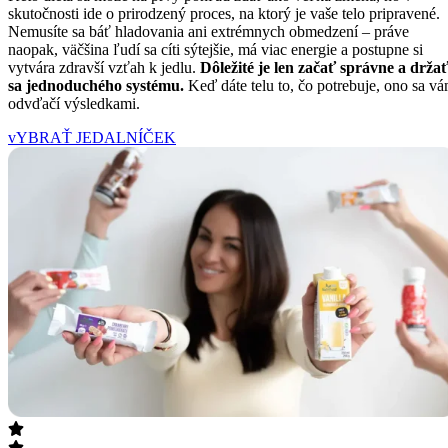
skutočnosti ide o prirodzený proces, na ktorý je vaše telo pripravené.
Nemusíte sa báť hladovania ani extrémnych obmedzení – práve
naopak, väčšina ľudí sa cíti sýtejšie, má viac energie a postupne si
vytvára zdravší vzťah k jedlu.
Dôležité je len začať správne a drža
sa jednoduchého systému.
Keď dáte telu to, čo potrebuje, ono sa v
odvďačí výsledkami.
vYBRAŤ JEDALNÍČEK