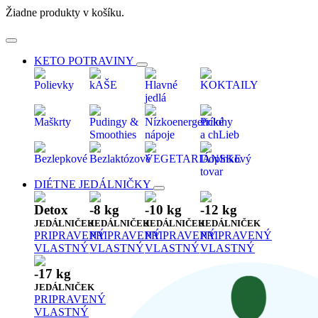
Žiadne produkty v košíku.
KETO POTRAVINY
Polievky
kAŠE
Hlavné
KOKTAILY
jedlá
Maškrty
Pudingy &
Nízkoenergetické
Prílohy
Smoothies
nápoje
a chLieb
Bezlepkové
Bezlaktózové
VEGETARIÁNSKE
Doplnkový
tovar
DIÉTNE JEDÁLNIČKY
Detox
-8 kg
-10 kg
-12 kg
JEDÁLNIČEK
JEDÁLNIČEK
JEDÁLNIČEK
JEDÁLNIČEK
PRIPRAVENÝ
PRIPRAVENÝ
PRIPRAVENÝ
PRIPRAVENÝ
VLASTNÝ
VLASTNÝ
VLASTNÝ
VLASTNÝ
-17 kg
JEDÁLNIČEK
PRIPRAVENÝ
VLASTNÝ