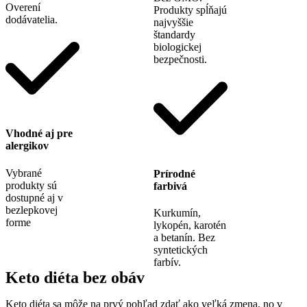
Overení
Produkty spĺňajú
dodávatelia.
najvyššie
štandardy
biologickej
bezpečnosti.
Vhodné aj pre
alergikov
Vybrané
Prírodné
produkty sú
farbivá
dostupné aj v
bezlepkovej
Kurkumín,
forme
lykopén, karotén
a betanín. Bez
syntetických
farbív.
Keto diéta bez obáv
Keto diéta sa môže na prvý pohľad zdať ako veľká zmena, no v