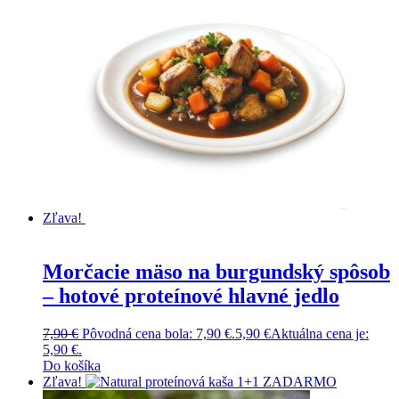
Zľava!
Morčacie mäso na burgundský spôsob
– hotové proteínové hlavné jedlo
7,90
€
Pôvodná cena bola: 7,90 €.
5,90
€
Aktuálna cena je:
5,90 €.
Do košíka
Zľava!