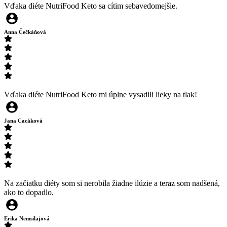
Vďaka diéte NutriFood Keto sa cítim sebavedomejšie.
Anna Čečkáňová
Vďaka diéte NutriFood Keto mi úplne vysadili lieky na tlak!
Jana Cacáková
Na začiatku diéty som si nerobila žiadne ilúzie a teraz som nadšená,
ako to dopadlo.
Erika Nemsilajová