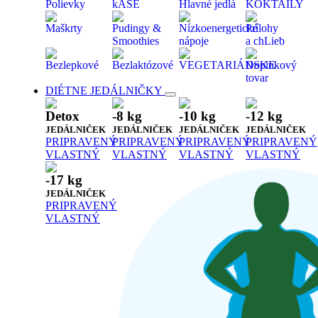
Polievky
kAŠE
Hlavné jedlá
KOKTAILY
Maškrty
Pudingy &
Nízkoenergetické
Prílohy
Smoothies
nápoje
a chLieb
Bezlepkové
Bezlaktózové
VEGETARIÁNSKE
Doplnkový
tovar
DIÉTNE JEDÁLNIČKY
Detox
-8 kg
-10 kg
-12 kg
JEDÁLNIČEK
JEDÁLNIČEK
JEDÁLNIČEK
JEDÁLNIČEK
PRIPRAVENÝ
PRIPRAVENÝ
PRIPRAVENÝ
PRIPRAVENÝ
VLASTNÝ
VLASTNÝ
VLASTNÝ
VLASTNÝ
-17 kg
JEDÁLNIČEK
PRIPRAVENÝ
VLASTNÝ