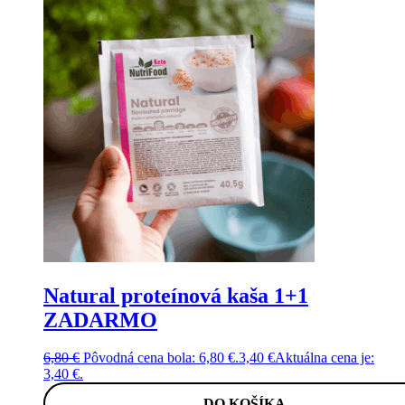
Natural proteínová kaša 1+1
ZADARMO
6,80
€
Pôvodná cena bola: 6,80 €.
3,40
€
Aktuálna cena je:
3,40 €.
DO KOŠÍKA