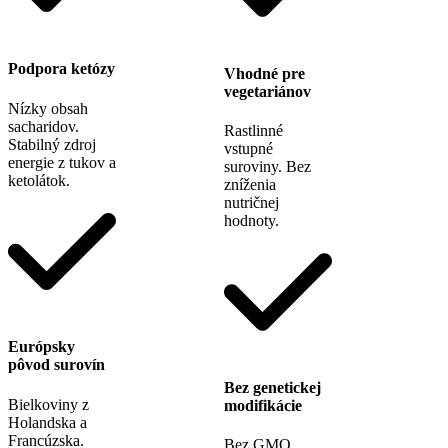
Podpora ketózy
Vhodné pre
vegetariánov
Nízky obsah
sacharidov.
Rastlinné
Stabilný zdroj
vstupné
energie z tukov a
suroviny. Bez
ketolátok.
zníženia
nutričnej
hodnoty.
Európsky
pôvod surovín
Bez genetickej
Bielkoviny z
modifikácie
Holandska a
Francúzska.
Bez GMO.