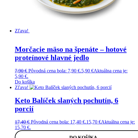
Zľava!
Morčacie mäso na špenáte – hotové
proteínové hlavné jedlo
7,90
€
Pôvodná cena bola: 7,90 €.
5,90
€
Aktuálna cena je:
5,90 €.
Do košíka
Zľava!
Keto Balíček slaných pochutín, 6
porcií
17,40
€
Pôvodná cena bola: 17,40 €.
15,70
€
Aktuálna cena je:
15,70 €.
DO KOŠÍKA