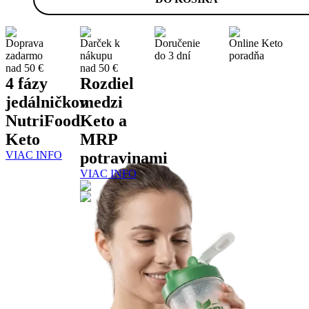
Doprava
Darček k
Doručenie
Online Keto
zadarmo
nákupu
do 3 dní
poradňa
nad 50 €
nad 50 €
4 fázy
Rozdiel
jedálničkov
medzi
NutriFood
Keto a
Keto
MRP
VIAC INFO
potravinami
VIAC INFO