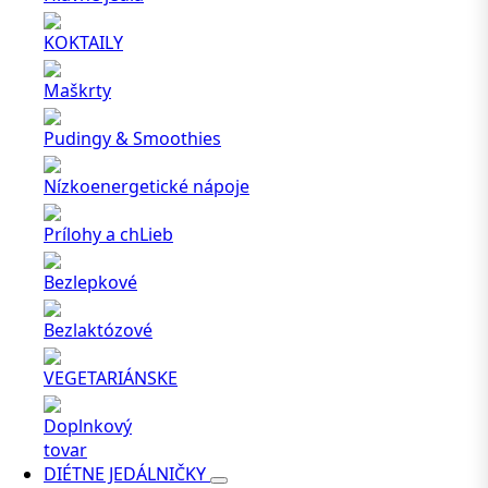
KOKTAILY
Maškrty
Pudingy & Smoothies
Nízkoenergetické nápoje
Prílohy a chLieb
Bezlepkové
Bezlaktózové
VEGETARIÁNSKE
Doplnkový
tovar
DIÉTNE JEDÁLNIČKY