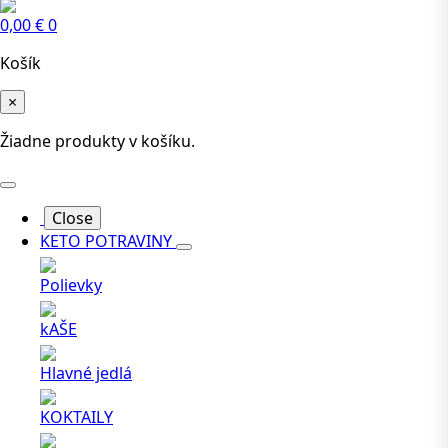
0,00
€
0
Košík
×
Žiadne produkty v košíku.
Close
KETO POTRAVINY
Polievky
kAŠE
Hlavné jedlá
KOKTAILY