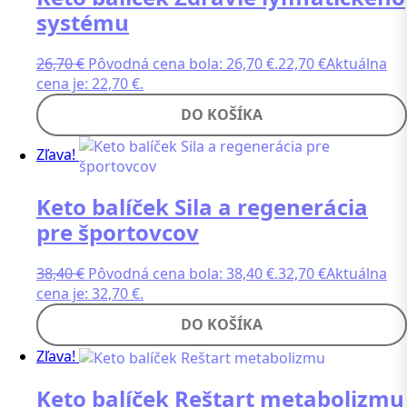
systému
26,70
€
Pôvodná cena bola: 26,70 €.
22,70
€
Aktuálna
cena je: 22,70 €.
DO KOŠÍKA
Zľava!
Keto balíček Sila a regenerácia
pre športovcov
38,40
€
Pôvodná cena bola: 38,40 €.
32,70
€
Aktuálna
cena je: 32,70 €.
DO KOŠÍKA
Zľava!
Keto balíček Reštart metabolizmu