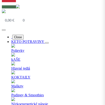
0,00
€
0
Close
KETO POTRAVINY
Polievky
kAŠE
Hlavné jedlá
KOKTAILY
Maškrty
Pudingy & Smoothies
Nízkoenergetické nápoje