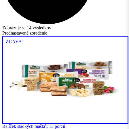
Zobrazuje sa 14 výsledkov
ZĽAVA!
Balíček sladkých maškŕt, 13 porcií