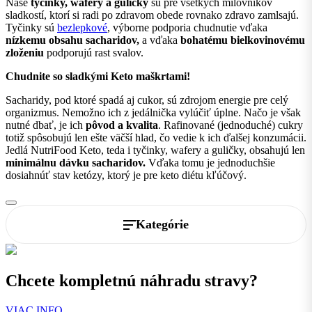
Naše
tyčinky, wafery a guličky
sú pre všetkých milovníkov
sladkostí, ktorí si radi po zdravom obede rovnako zdravo zamlsajú.
Tyčinky sú
bezlepkové
, výborne podporia chudnutie vďaka
nízkemu obsahu sacharidov,
a vďaka
bohatému bielkovinovému
zloženiu
podporujú rast svalov.
Chudnite so sladkými Keto maškrtami!
Sacharidy, pod ktoré spadá aj cukor, sú zdrojom energie pre celý
organizmus. Nemožno ich z jedálnička vylúčiť úplne. Načo je však
nutné dbať, je ich
pôvod a kvalita
. Rafinované (jednoduché) cukry
totiž spôsobujú len ešte väčší hlad, čo vedie k ich ďalšej konzumácii.
Jedlá NutriFood Keto, teda i tyčinky, wafery a guličky, obsahujú len
minimálnu dávku sacharidov.
Vďaka tomu je jednoduchšie
dosiahnúť stav ketózy, ktorý je pre keto diétu kľúčový.
Kategórie
Chcete kompletnú náhradu stravy?
VIAC INFO