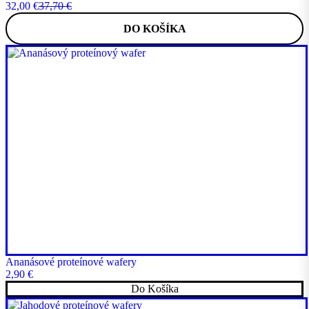
32,00
€
37,70
€
Pôvodná
Aktuálna
cena
cena
DO KOŠÍKA
bola:
je:
37,70 €.
32,00 €.
Ananásové proteínové wafery
2,90
€
Do Košíka