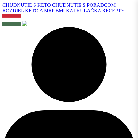
CHUDNUTIE S KETO
CHUDNUTIE S PORADCOM
ROZDIEL KETO A MRP
BMI KALKULAČKA
RECEPTY