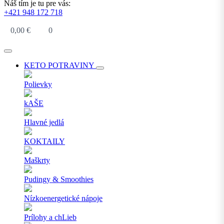
Náš tím je tu pre vás:
+421 948 172 718
0,00
€
0
KETO POTRAVINY
Polievky
kAŠE
Hlavné jedlá
KOKTAILY
Maškrty
Pudingy & Smoothies
Nízkoenergetické nápoje
Prílohy a chLieb