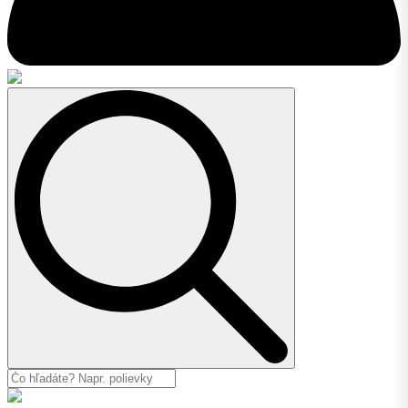
Search
for: