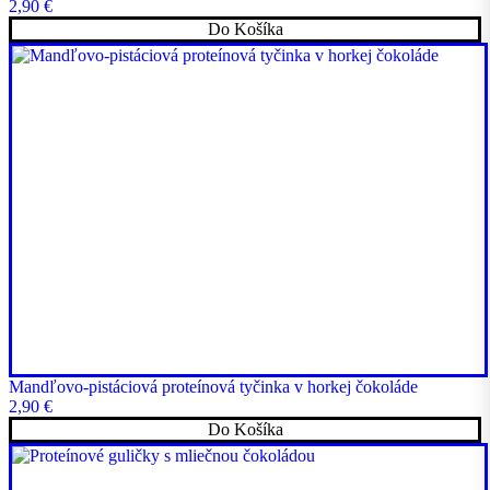
2,90
€
Do Košíka
Mandľovo-pistáciová proteínová tyčinka v horkej čokoláde
2,90
€
Do Košíka