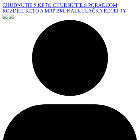
CHUDNUTIE S KETO
CHUDNUTIE S PORADCOM
ROZDIEL KETO A MRP
BMI KALKULAČKA
RECEPTY