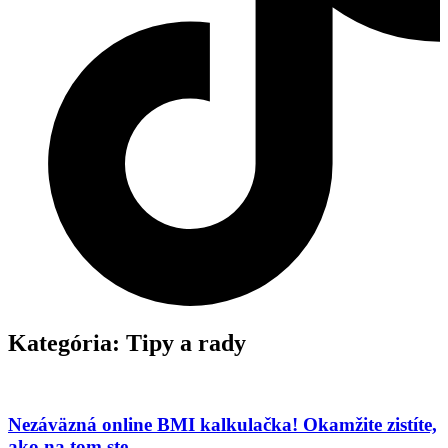
Kategória:
Tipy a rady
Nezáväzná online BMI kalkulačka! Okamžite zistíte,
ako na tom ste