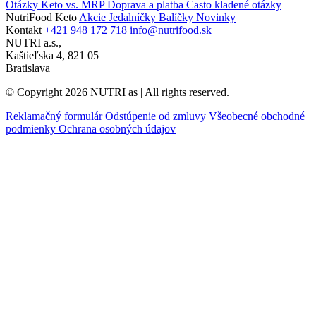
Otázky Keto vs. MRP
Doprava a platba
Často kladené otázky
NutriFood Keto
Akcie
Jedalníčky
Balíčky
Novinky
Kontakt
+421 948 172 718
info@nutrifood.sk
NUTRI a.s.,
Kaštieľska 4, 821 05
Bratislava
© Copyright 2026 NUTRI as | All rights reserved.
Reklamačný formulár
Odstúpenie od zmluvy
Všeobecné obchodné
podmienky
Ochrana osobných údajov