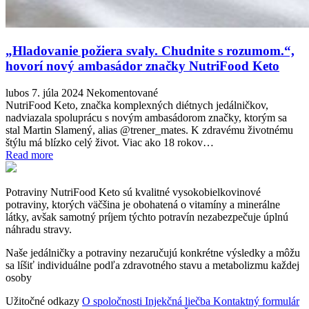
„Hladovanie požiera svaly. Chudnite s rozumom.“,
hovorí nový ambasádor značky NutriFood Keto
lubos
7. júla 2024
Nekomentované
NutriFood Keto, značka komplexných diétnych jedálničkov,
nadviazala spoluprácu s novým ambasádorom značky, ktorým sa
stal Martin Slamený, alias @trener_mates. K zdravému životnému
štýlu má blízko celý život. Viac ako 18 rokov…
Read more
Potraviny NutriFood Keto sú kvalitné vysokobielkovinové
potraviny, ktorých väčšina je obohatená o vitamíny a minerálne
látky, avšak samotný príjem týchto potravín nezabezpečuje úplnú
náhradu stravy.
Naše jedálničky a potraviny nezaručujú konkrétne výsledky a môžu
sa líšiť individuálne podľa zdravotného stavu a metabolizmu každej
osoby
Užitočné odkazy
O spoločnosti
Injekčná liečba
Kontaktný formulár