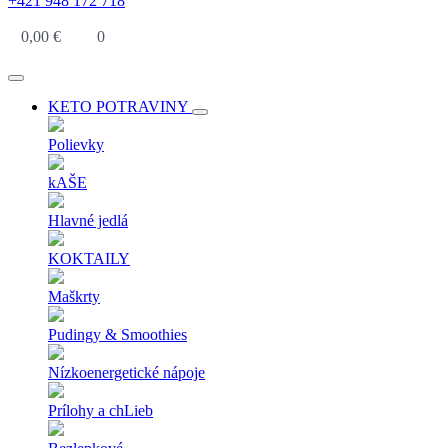
+421 948 172 718
0,00
€
0
KETO POTRAVINY
Polievky
kAŠE
Hlavné jedlá
KOKTAILY
Maškrty
Pudingy & Smoothies
Nízkoenergetické nápoje
Prílohy a chLieb