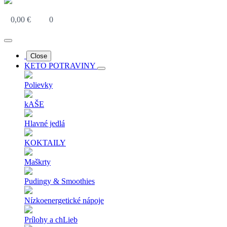
0,00
€
0
Close
KETO POTRAVINY
Polievky
kAŠE
Hlavné jedlá
KOKTAILY
Maškrty
Pudingy & Smoothies
Nízkoenergetické nápoje
Prílohy a chLieb