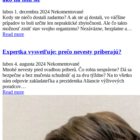
lubos
1. decembra 2024
Nekomentované
Kedy ste niečo dostali zadarmo? A ak ste aj dostali, vo väčšine
prípadov to boli určite len nepraktické zbytočnosti. Ale čo takto
možnosť zistiť stav svojho organizmu? Nezáväzne, bezplatne a…
Read more
Expertka vysvetľuje: prečo nevesty priberajú?
lubos
4. augusta 2024
Nekomentované
Mnohé nevesty pred svadbou priberú. Čo robia nesprávne? Dá sa
bezpečne a bez mučenia schudnúť aj za dva týždne? Na to všetko
nám odpovie zakladateľka a prezidentka Aliancie výživových
poradcov…
Read more