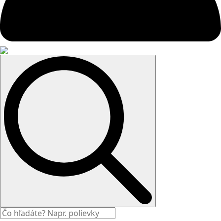
Search
for: