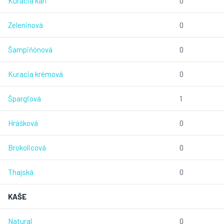
Kuracia kari
0
Zeleninová
0
Šampiňónová
0
Kuracia krémová
0
Špargľová
1
Hrášková
0
Brokolicová
0
Thajská
0
KAŠE
Natural
0