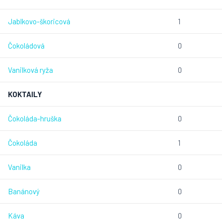
Jablkovo-škoricová
1
Čokoládová
0
Vanilková ryža
0
KOKTAILY
Čokoláda-hruška
0
Čokoláda
1
Vanilka
0
Banánový
0
Káva
0