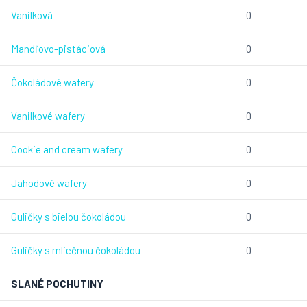
Vanilková
0
Mandľovo-pistáciová
0
Čokoládové wafery
0
Vanilkové wafery
0
Cookie and cream wafery
0
Jahodové wafery
0
Guličky s bielou čokoládou
0
Guličky s mliečnou čokoládou
0
SLANÉ POCHUTINY