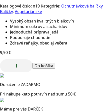
Katalógové číslo:
n19
Kategórie:
Ochutnávkové balíčky
,
Balíčky
,
Vegetariánske
Vysoký obsah kvalitných bielkovín
Minimum cukrov a sacharidov
Jednoduchá príprava jedál
Podporuje chudnutie
Zdravé raňajky, obed aj večera
9,90
€
Do košíka
množstvo
Mini
ochutnávkový
Doručenie ZADARMO
balíček,
3
Pri nákupe keto potravín nad sumu 50 €
porcie
Máme pre vás DARČEK