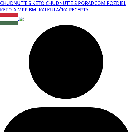
CHUDNUTIE S KETO
CHUDNUTIE S PORADCOM
ROZDIEL
KETO A MRP
BMI KALKULAČKA
RECEPTY