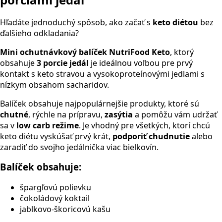
Hľadáte jednoduchý spôsob, ako začať s
keto diétou
bez
ďalšieho odkladania?
Mini ochutnávkový balíček NutriFood Keto
, ktorý
obsahuje
3 porcie jedál
je ideálnou voľbou pre prvý
kontakt s keto stravou a vysokoproteínovými jedlami s
nízkym obsahom sacharidov.
Balíček obsahuje najpopulárnejšie produkty, ktoré sú
chutné
, rýchle na prípravu,
zasýtia
a pomôžu vám udržať
sa v
low carb režime
. Je vhodný pre všetkých, ktorí chcú
keto diétu vyskúšať prvý krát,
podporiť chudnutie
alebo
zaradiť do svojho jedálnička viac bielkovín.
Balíček obsahuje:
špargľovú polievku
čokoládový koktail
jablkovo-škoricovú kašu