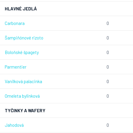
HLAVNÉ JEDLÁ
Carbonara
0
Šampiňónové rizoto
0
Boloňské špagety
0
Parmentier
0
Vanilková palacinka
0
Omeleta bylinková
0
TYČINKY A WAFERY
Jahodová
0