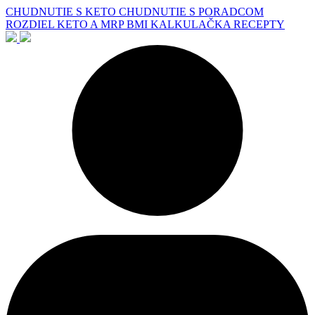
CHUDNUTIE S KETO
CHUDNUTIE S PORADCOM
ROZDIEL KETO A MRP
BMI KALKULAČKA
RECEPTY