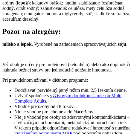
arómy (
lepok
); kakaový prášok; inulín; stabilizátor: fosforečnan
sodný, citrát sodný; zahusťovadlá: celulóza, metylcelulóza sodná,
karagénan; emulgátor: mono- a diglyceridy; soľ;
sladidlá: sukralóza,
acesulfam draselný.
Pozor na alergény:
mlieko a lepok.
Vyrobené na zariadeniach spracovávajúcich
sóju
.
Výrobok je určený pre proteínovú (keto diétu) alebo ako doplnok či
náhrada bežnej stravy pre jednoduché udržanie hmotnosti.
Pri pravidelnom užívaní v diétnom programe:
Dodržiavať pravidelný pitný režim min. 2,5 l tekutín denne.
Užívať spoločne s
výživovým doplnkom Jamieson
Multi
Complete Adults
.
Vhodné pre osoby od 18 rokov.
Nie je vhodné pre tehotné a dojčiace ženy.
Nie je vhodné pre osoby so zdravotnými kontraindikáciami –
civilizačnými ochoreniami, metabolickými poruchami a iné.
V takom prípade odporúčame redukovať hmotnosť s nutrične
vyváženými potravinami MRP
pod odborným dohľadom