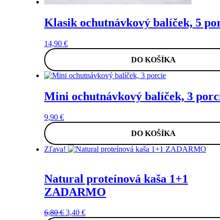
Klasik ochutnávkový balíček, 5 por
14,90
€
DO KOŠÍKA
Mini ochutnávkový balíček, 3 porc
9,90
€
DO KOŠÍKA
Zľava!
Natural proteínová kaša 1+1
ZADARMO
Pôvodná
Aktuálna
6,80
€
3,40
€