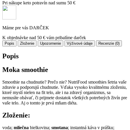
Pri nákupe keto potravín nad sumu 50 €
Máme pre vás DARČEK
K objednávke nad 50 € vám pribalíme darček
Popis
Zloženie
Upozornenie
Výživové údaje
Recenzie (0)
Popis
Moka smoothie
Smoothie na chudnutie? Prečo nie?
NutriFood
smoothies šetria vaše
zdravie a podporujú chudnutie. Vďaka vysoko kvalitnému zloženiu,
ktoré myslí nielen na fit telo, ale i na zdravý organizmus, sa
nemusíte obávať, či prijmete dostatok všetkých potrebných živín pre
vaše telo. Aj o tomto je prvá mňam diéta.
Zloženie:
voda;
mliečna
bielkovina;
smotana
; instantná káva v prášku;