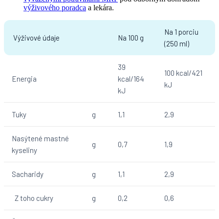
výživového poradca
a lekára.
Na 1 porciu
Výživové údaje
Na 100 g
(250 ml)
39
100 kcal/421
Energia
kcal/164
kJ
kJ
Tuky
g
1,1
2,9
Nasýtené mastné
g
0,7
1,9
kyseliny
Sacharidy
g
1,1
2,9
Z toho cukry
g
0,2
0,6