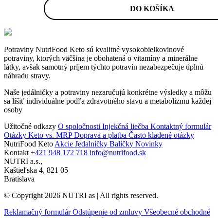
cena
cena
DO KOŠÍKA
bola:
je:
6,80 €.
3,40 €.
Potraviny NutriFood Keto sú kvalitné vysokobielkovinové
potraviny, ktorých väčšina je obohatená o vitamíny a minerálne
látky, avšak samotný príjem týchto potravín nezabezpečuje úplnú
náhradu stravy.
Naše jedálničky a potraviny nezaručujú konkrétne výsledky a môžu
sa líšiť individuálne podľa zdravotného stavu a metabolizmu každej
osoby
Užitočné odkazy
O spoločnosti
Injekčná liečba
Kontaktný formulár
Otázky Keto vs. MRP
Doprava a platba
Často kladené otázky
NutriFood Keto
Akcie
Jedalníčky
Balíčky
Novinky
Kontakt
+421 948 172 718
info@nutrifood.sk
NUTRI a.s.,
Kaštieľska 4, 821 05
Bratislava
© Copyright 2026 NUTRI as | All rights reserved.
Reklamačný formulár
Odstúpenie od zmluvy
Všeobecné obchodné