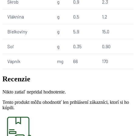
Škrob
g
0,9
2,3
Vláknina
g
0,5
1,2
Bielkoviny
g
5,9
15,0
Soľ
g
0,35
0,90
Vápnik
mg
66
170
Recenzie
Nikto zatiaľ nepridal hodnotenie.
Tento produkt môžu ohodnotiť len prihlásení zákazníci, ktorí si ho
kúpili.