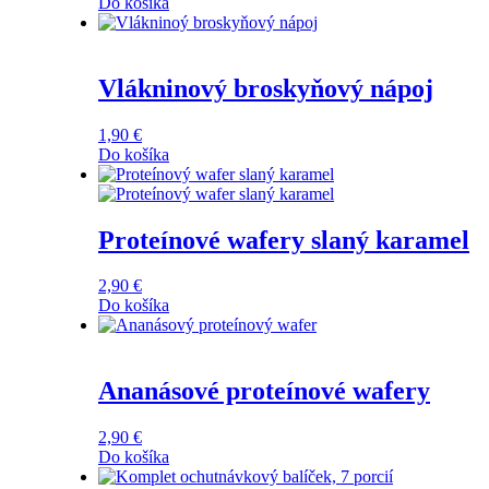
Do košíka
Vlákninový broskyňový nápoj
1,90
€
Do košíka
Proteínové wafery slaný karamel
2,90
€
Do košíka
Ananásové proteínové wafery
2,90
€
Do košíka