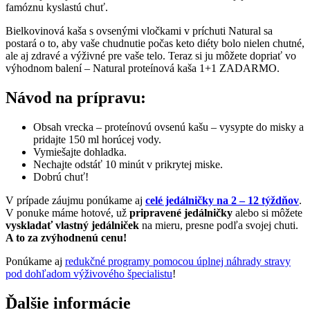
famóznu kyslastú chuť.
Bielkovinová kaša s ovsenými vločkami v príchuti Natural sa
postará o to, aby vaše chudnutie počas keto diéty bolo nielen chutné,
ale aj zdravé a výživné pre vaše telo. Teraz si ju môžete dopriať vo
výhodnom balení – Natural proteínová kaša 1+1 ZADARMO.
Návod na prípravu:
Obsah vrecka – proteínovú ovsenú kašu – vysypte do misky a
pridajte 150 ml horúcej vody.
Vymiešajte dohladka.
Nechajte odstáť 10 minút v prikrytej miske.
Dobrú chuť!
V prípade záujmu ponúkame aj
celé jedálničky na 2 – 12 týždňov
.
V ponuke máme hotové, už
pripravené jedálničky
alebo si môžete
vyskladať vlastný jedálniček
na mieru, presne podľa svojej chuti.
A to za zvýhodnenú cenu!
Ponúkame aj
redukčné programy pomocou úplnej náhrady stravy
pod dohľadom výživového špecialistu
!
Ďalšie informácie