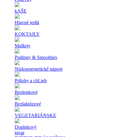
kAŠE
Hlavné jedlá
KOKTAILY
Maškrty
Pudingy & Smoothies
Nízkoenergetické nápoje
Prílohy a chLieb
Bezlepkové
Bezlaktózové
VEGETARIÁNSKE
Doplnkový
tovar