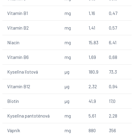
Vitamín B1
mg
1,16
0,47
Vitamín B2
mg
1,41
0,57
Niacín
mg
15,83
6,41
Vitamín B6
mg
1,69
0,68
Kyselina listová
µg
180,9
73,3
Vitamín B12
µg
2,32
0,94
Biotín
µg
41,9
17,0
Kyselina pantoténová
mg
5,61
2,28
Vápnik
mg
880
356