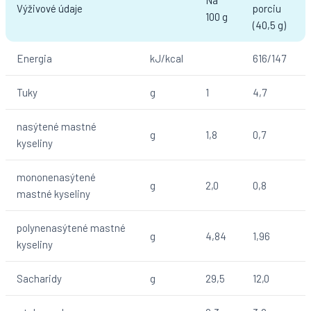
Výživové údaje
porciu
100 g
(40,5 g)
Energia
kJ/kcal
616/147
Tuky
g
1
4,7
nasýtené mastné
g
1,8
0,7
kyseliny
mononenasýtené
g
2,0
0,8
mastné kyseliny
polynenasýtené mastné
g
4,84
1,96
kyseliny
Sacharidy
g
29,5
12,0