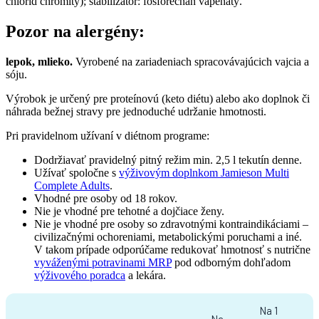
chlorid chromitý); stabilizátor: fosforečnan vápenatý.
Pozor na alergény:
lepok, mlieko.
Vyrobené na zariadeniach spracovávajúcich vajcia a
sóju.
Výrobok je určený pre proteínovú (keto diétu) alebo ako doplnok či
náhrada bežnej stravy pre jednoduché udržanie hmotnosti.
Pri pravidelnom užívaní v diétnom programe:
Dodržiavať pravidelný pitný režim min. 2,5 l tekutín denne.
Užívať spoločne s
výživovým doplnkom Jamieson
Multi
Complete Adults
.
Vhodné pre osoby od 18 rokov.
Nie je vhodné pre tehotné a dojčiace ženy.
Nie je vhodné pre osoby so zdravotnými kontraindikáciami –
civilizačnými ochoreniami, metabolickými poruchami a iné.
V takom prípade odporúčame redukovať hmotnosť s nutrične
vyváženými potravinami MRP
pod odborným dohľadom
výživového poradca
a lekára.
Na 1
Na