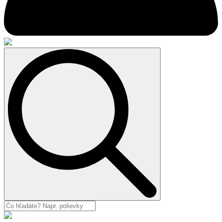
Search
for: