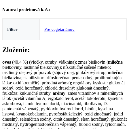
Natural proteínová kaša
Filter
Pre vegetariánov
Zloženie:
ovos
(40,4 %) (vločky, otruby, vláknina); zmes bielkovín (
mliečne
bielkoviny, rastlinné bielkoviny); nízkotučné sušené mlieko;
rastlinný olejový prípravok (sójový olej; glukózový sirup;
mliečna
bielkovina; stabilizátor: trifosforečnan pentasodný; protihrudkujúca
látka: oxid kremičitý, prírodná aróma); regulátory kyslosti: glukonát
sodný, oxid horečnatý, chlorid draselný; glukonát draselný,
fruktóza; kukuričné otruby,
arómy
, zmes vitamínov a minerálnych
látok (acetát vitamínu A, ergokalciferol, acetát tokoferolu, kyselina
askorbová, tiamín hydrochlorid, niacínamid, riboflavín, D-
pantotenát vápenatý, pyridoxín hydrochlorid, biotín, kyselina
listová, kyanokobalamín, pyrofosfát železitý, oxid zinočnatý, jodid
draselný, seleničitan sodný, citrát draselný, síran horečnatý, glukonát
mednatý, hydrogenfosforečnan vápenatý, fluorid sodný, fylochinón,