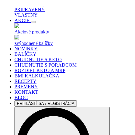
PRIPRAVENÝ
VLASTNÝ
AKCIE
Akciové produkty
zvýhodnené balíčky
NOVINKY
BALÍČKY
CHUDNUTIE S KETO
CHUDNUTIE S PORADCOM
ROZDIEL KETO A MRP
BMI KALKULAČKA
RECEPTY
PREMENY
KONTAKT
BLOG
PRIHLÁSIŤ SA / REGISTRÁCIA
Search
for: