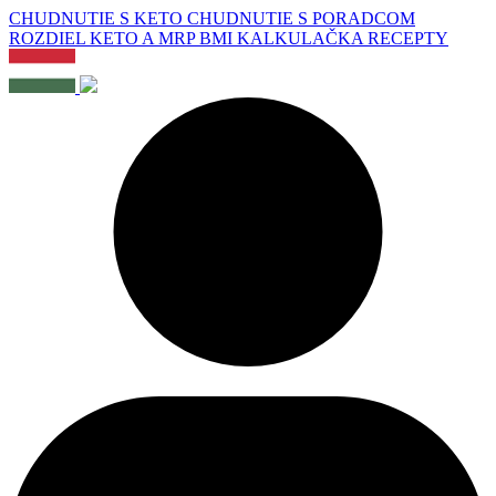
CHUDNUTIE S KETO
CHUDNUTIE S PORADCOM
ROZDIEL KETO A MRP
BMI KALKULAČKA
RECEPTY