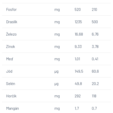
Fosfor
mg
520
210
Draslík
mg
1235
500
Železo
mg
16,68
6,76
Zinok
mg
9,33
3,78
Meď
mg
1,01
0,41
Jód
µg
149,5
60,6
Selén
µg
49,8
20,2
Horčík
mg
292
118
Mangán
mg
1,7
0,7