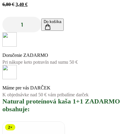
Pôvodná
Aktuálna
6,80
€
3,40
€
cena
cena
bola:
je:
6,80 €.
3,40 €.
Do košíka
množstvo
Natural
proteínová
kaša
1+1
ZADARMO
Doručenie ZADARMO
Pri nákupe keto potravín nad sumu 50 €
Máme pre vás DARČEK
K objednávke nad 50 € vám pribalíme darček
Natural proteínová kaša 1+1 ZADARMO
obsahuje:
2×