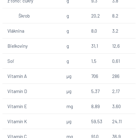
z toho: cukry
g
9,3
3,8
Škrob
g
20,2
8,2
Vláknina
g
8,0
3,2
Bielkoviny
g
31,1
12,6
Soľ
g
1,5
0,61
Vitamín A
µg
706
286
Vitamín D
µg
5,37
2,17
Vitamín E
mg
8,89
3,60
Vitamín K
µg
59,53
24,11
Vitamín C
mg
91,0
36,9