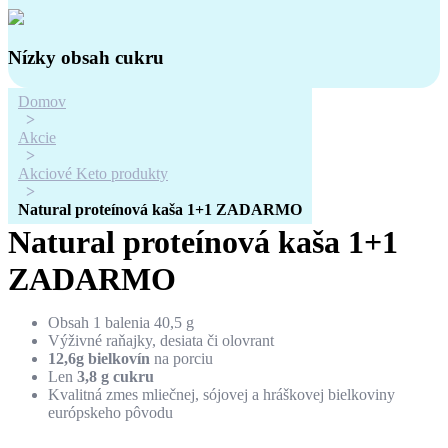
Nízky obsah cukru
Domov
Akcie
Akciové Keto produkty
Natural proteínová kaša 1+1 ZADARMO
Natural proteínová kaša 1+1
ZADARMO
Obsah 1 balenia 40,5 g
Výživné raňajky, desiata či olovrant
12,6g bielkovín
na porciu
Len
3,8 g cukru
Kvalitná zmes mliečnej, sójovej a hráškovej bielkoviny
európskeho pôvodu