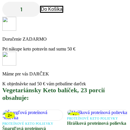
66,70 €.
53,30 €.
Do Košíka
množstvo
Vegetariánsky
Keto
balíček,
23
porcií
Doručenie ZADARMO
Pri nákupe keto potravín nad sumu 50 €
Máme pre vás DARČEK
K objednávke nad 50 € vám pribalíme darček
Vegetariánsky Keto balíček, 23 porcií
obsahuje:
2×
1×
PROTEÍNOVÉ KETO POLIEVKY
Hrášková proteínová polievka
PROTEÍNOVÉ KETO POLIEVKY
Špargľová proteínová