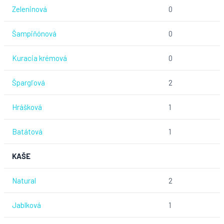
Zeleninová
0
Šampiňónová
0
Kuracia krémová
0
Špargľová
2
Hrášková
1
Batátová
1
KAŠE
Natural
2
Jablková
1