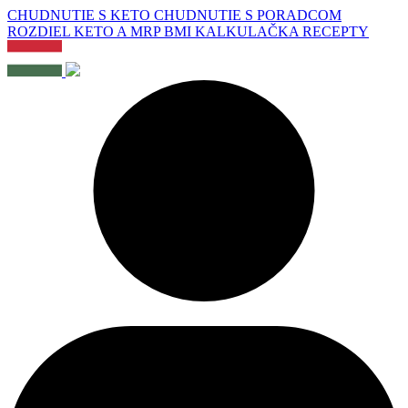
CHUDNUTIE S KETO
CHUDNUTIE S PORADCOM
ROZDIEL KETO A MRP
BMI KALKULAČKA
RECEPTY