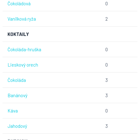
Čokoládová
0
Vanilková ryža
2
KOKTAILY
Čokoláda-hruška
0
Lieskový orech
0
Čokoláda
3
Banánový
3
Káva
0
Jahodový
3