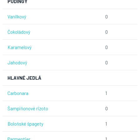
PUDINGY
Vanilkový
0
Čokoládový
0
Karamelový
0
Jahodový
0
HLAVNÉ JEDLÁ
Carbonara
1
Šampiňonové rizoto
0
Boloňské špagety
1
Parmentier
1