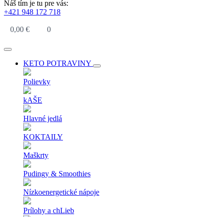
Náš tím je tu pre vás:
+421 948 172 718
0,00
€
0
KETO POTRAVINY
Polievky
kAŠE
Hlavné jedlá
KOKTAILY
Maškrty
Pudingy & Smoothies
Nízkoenergetické nápoje
Prílohy a chLieb