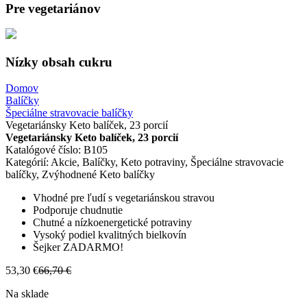
Pre vegetariánov
Nízky obsah cukru
Domov
Balíčky
Špeciálne stravovacie balíčky
Vegetariánsky Keto balíček, 23 porcií
Vegetariánsky Keto balíček, 23 porcií
Katalógové číslo:
B105
Kategórií:
Akcie
,
Balíčky
,
Keto potraviny
,
Špeciálne stravovacie
balíčky
,
Zvýhodnené Keto balíčky
Vhodné pre ľudí s vegetariánskou stravou
Podporuje chudnutie
Chutné a nízkoenergetické potraviny
Vysoký podiel kvalitných bielkovín
Šejker ZADARMO!
53,30
€
66,70
€
Pôvodná
Aktuálna
cena
cena
Na sklade
bola:
je: