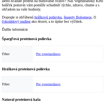
alebo hľadáte proteín na budovanie svalov? Náš Vegetariánsky Keto
balíček potravín vám pomôže schudnúť rýchlo, zdravo, chutne a s
ohľadom na vaše hodnoty.
Doprajte si obľúbenú
hráškovú polievku
,
špagety Bolognese
, či
čokoládový puding
ako dezert, a to úplne bez výčitiek.
Ďalšie informácie
Špargľová proteínová polievka
Filter
Pre vegetariánov
Hrášková proteínová polievka
Filter
Pre vegetariánov
Natural proteínová kaša