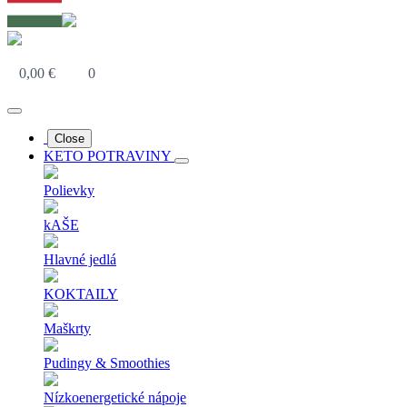
0,00
€
0
Close
KETO POTRAVINY
Polievky
kAŠE
Hlavné jedlá
KOKTAILY
Maškrty
Pudingy & Smoothies
Nízkoenergetické nápoje