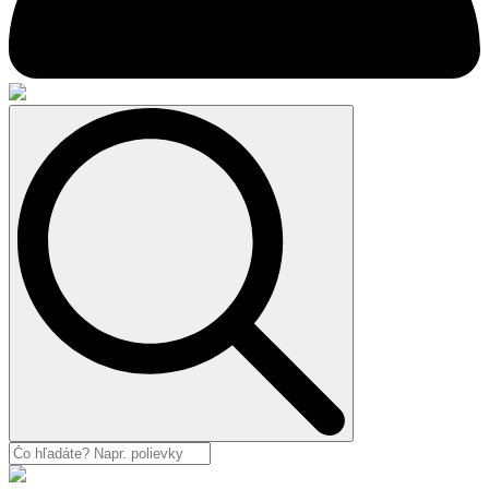
Search
for: