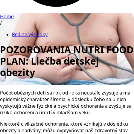
Home
/
Reálne výsledky
POZOROVANIA NUTRI FOOD
PLAN: Liečba detskej
obezity
Počet obéznych detí sa rok od roka neustále zvyšuje a má
epidemický charakter šírenia, v dôsledku čoho sa u nich
vyskytujú vážne fyzické a psychické ochorenia a zvyšuje sa
riziko ochorení a úmrtí v mladšom veku.
Niektoré civilizačné ochorenia, ktoré vznikajú v dôsledku
obezity a nadváhy, môžu ovplyvňovať náš zdravotný stav.