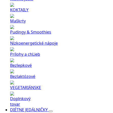
KOKTAILY
Maškrty
Pudingy & Smoothies
Nízkoenergetické nápoje
Prílohy a chLieb
Bezlepkové
Bezlaktózové
VEGETARIÁNSKE
Doplnkový
tovar
DIÉTNE JEDÁLNIČKY