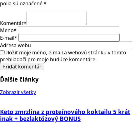
polia sú označené
*
Komentár
*
Meno
*
E-mail
*
Adresa webu
Uložiť moje meno, e-mail a webovú stránku v tomto
prehliadači pre moje budúce komentáre.
Ďalšie články
Zobraziť všetky
Keto zmrzlina z proteínového koktailu 5 krát
inak + bezlaktózový BONUS