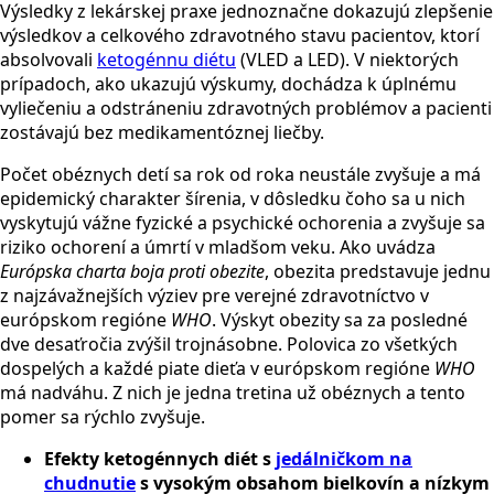
Výsledky z lekárskej praxe jednoznačne dokazujú zlepšenie
výsledkov a celkového zdravotného stavu pacientov, ktorí
absolvovali
ketogénnu diétu
(VLED a LED). V niektorých
prípadoch, ako ukazujú výskumy, dochádza k úplnému
vyliečeniu a odstráneniu zdravotných problémov a pacienti
zostávajú bez medikamentóznej liečby.
Počet obéznych detí sa rok od roka neustále zvyšuje a má
epidemický charakter šírenia, v dôsledku čoho sa u nich
vyskytujú vážne fyzické a psychické ochorenia a zvyšuje sa
riziko ochorení a úmrtí v mladšom veku. Ako uvádza
Európska charta boja proti obezite
, obezita predstavuje jednu
z najzávažnejších výziev pre verejné zdravotníctvo v
európskom regióne
WHO
. Výskyt obezity sa za posledné
dve desaťročia zvýšil trojnásobne. Polovica zo všetkých
dospelých a každé piate dieťa v európskom regióne
WHO
má nadváhu. Z nich je jedna tretina už obéznych a tento
pomer sa rýchlo zvyšuje.
Efekty ketogénnych diét s
jedálničkom na
chudnutie
s vysokým obsahom bielkovín a nízkym