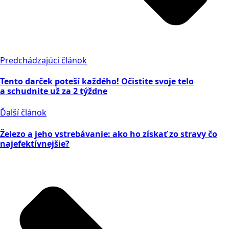
Predchádzajúci článok
Tento darček poteší každého! Očistite svoje telo
a schudnite už za 2 týždne
Ďalší článok
Železo a jeho vstrebávanie: ako ho získať zo stravy čo
najefektívnejšie?