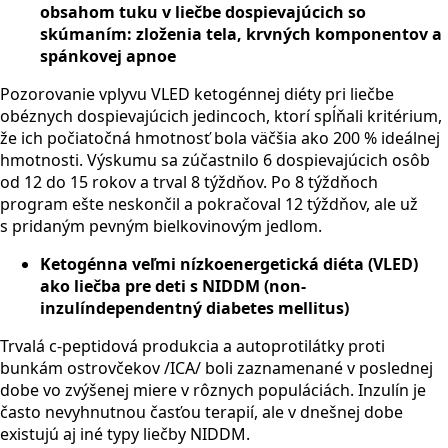
obsahom tuku v liečbe dospievajúcich so
skúmaním: zloženia tela, krvných komponentov a
spánkovej apnoe
Pozorovanie vplyvu VLED ketogénnej diéty pri liečbe
obéznych dospievajúcich jedincoch, ktorí spĺňali kritérium,
že ich počiatočná hmotnosť bola väčšia ako 200 % ideálnej
hmotnosti. Výskumu sa zúčastnilo 6 dospievajúcich osôb
od 12 do 15 rokov a trval 8 týždňov. Po 8 týždňoch
program ešte neskončil a pokračoval 12 týždňov, ale už
s pridaným pevným bielkovinovým jedlom.
Ketogénna veľmi nízkoenergetická diéta (VLED)
ako liečba pre deti s NIDDM (non-
inzulíndependentný diabetes mellitus)
Trvalá c-peptidová produkcia a autoprotilátky proti
bunkám ostrovčekov /ICA/ boli zaznamenané v poslednej
dobe vo zvýšenej miere v rôznych populáciách. Inzulín je
často nevyhnutnou časťou terapií, ale v dnešnej dobe
existujú aj iné typy liečby NIDDM.