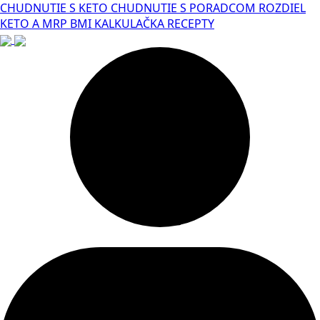
CHUDNUTIE S KETO
CHUDNUTIE S PORADCOM
ROZDIEL
KETO A MRP
BMI KALKULAČKA
RECEPTY