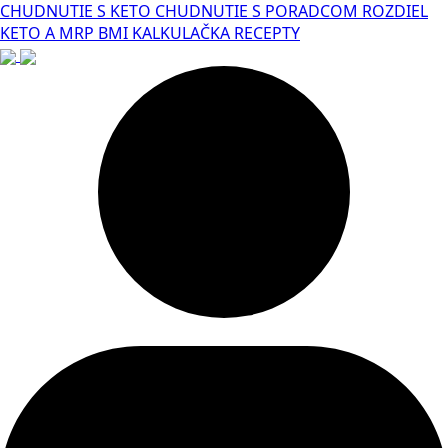
CHUDNUTIE S KETO
CHUDNUTIE S PORADCOM
ROZDIEL
KETO A MRP
BMI KALKULAČKA
RECEPTY