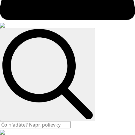
Search
for: