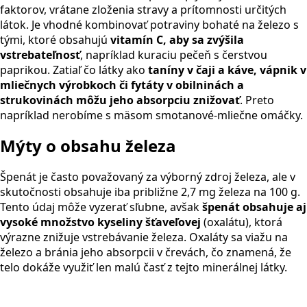
faktorov, vrátane zloženia stravy a prítomnosti určitých
látok. Je vhodné kombinovať potraviny bohaté na železo s
tými, ktoré obsahujú
vitamín C, aby sa zvýšila
vstrebateľnosť
, napríklad kuraciu pečeň s čerstvou
paprikou. Zatiaľ čo látky ako
taníny v čaji a káve, vápnik v
mliečnych výrobkoch či fytáty v obilninách a
strukovinách môžu jeho absorpciu znižovať
. Preto
napríklad nerobíme s mäsom smotanové-mliečne omáčky.
Mýty o obsahu železa
Špenát je často považovaný za výborný zdroj železa, ale v
skutočnosti obsahuje iba približne 2,7 mg železa na 100 g.
Tento údaj môže vyzerať sľubne, avšak
špenát obsahuje aj
vysoké množstvo kyseliny šťaveľovej
(oxalátu), ktorá
výrazne znižuje vstrebávanie železa. Oxaláty sa viažu na
železo a bránia jeho absorpcii v črevách, čo znamená, že
telo dokáže využiť len malú časť z tejto minerálnej látky.