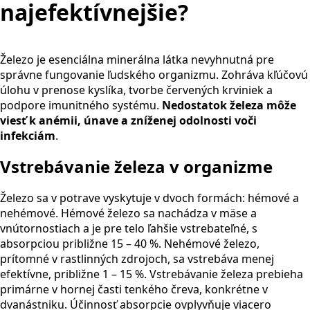
najefektívnejšie?
Železo je esenciálna minerálna látka nevyhnutná pre
správne fungovanie ľudského organizmu. Zohráva kľúčovú
úlohu v prenose kyslíka, tvorbe červených krviniek a
podpore imunitného systému.
Nedostatok železa môže
viesť k anémii, únave a zníženej odolnosti voči
infekciám
.
Vstrebávanie železa v organizme
Železo sa v potrave vyskytuje v dvoch formách: hémové a
nehémové. Hémové železo sa nachádza v mäse a
vnútornostiach a je pre telo ľahšie vstrebateľné, s
absorpciou približne 15 – 40 %. Nehémové železo,
prítomné v rastlinných zdrojoch, sa vstrebáva menej
efektívne, približne 1 – 15 %. Vstrebávanie železa prebieha
primárne v hornej časti tenkého čreva, konkrétne v
dvanástniku. Účinnosť absorpcie ovplyvňuje viacero