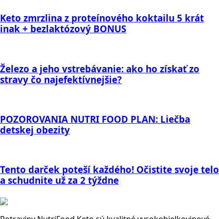
Keto zmrzlina z proteínového koktailu 5 krát
inak + bezlaktózový BONUS
Železo a jeho vstrebávanie: ako ho získať zo
stravy čo najefektívnejšie?
POZOROVANIA NUTRI FOOD PLAN: Liečba
detskej obezity
Tento darček poteší každého! Očistite svoje telo
a schudnite už za 2 týždne