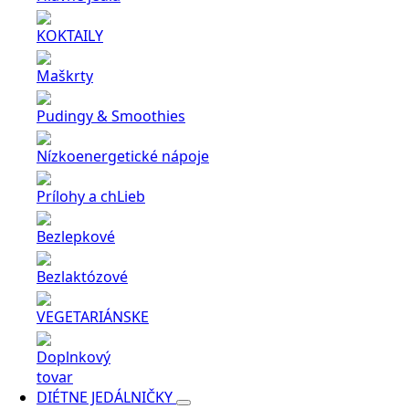
KOKTAILY
Maškrty
Pudingy & Smoothies
Nízkoenergetické nápoje
Prílohy a chLieb
Bezlepkové
Bezlaktózové
VEGETARIÁNSKE
Doplnkový
tovar
DIÉTNE JEDÁLNIČKY