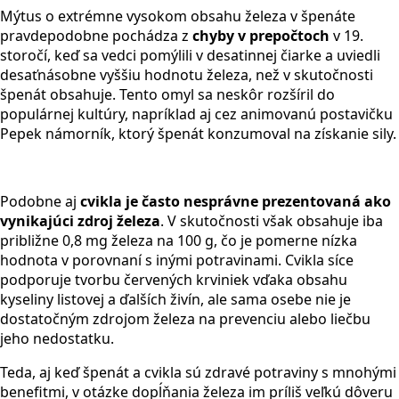
Mýtus o extrémne vysokom obsahu železa v špenáte
pravdepodobne pochádza z
chyby v prepočtoch
v 19.
storočí, keď sa vedci pomýlili v desatinnej čiarke a uviedli
desaťnásobne vyššiu hodnotu železa, než v skutočnosti
špenát obsahuje. Tento omyl sa neskôr rozšíril do
populárnej kultúry, napríklad aj cez animovanú postavičku
Pepek námorník, ktorý špenát konzumoval na získanie sily.
Podobne aj
cvikla je často nesprávne prezentovaná ako
vynikajúci zdroj železa
. V skutočnosti však obsahuje iba
približne 0,8 mg železa na 100 g, čo je pomerne nízka
hodnota v porovnaní s inými potravinami. Cvikla síce
podporuje tvorbu červených krviniek vďaka obsahu
kyseliny listovej a ďalších živín, ale sama osebe nie je
dostatočným zdrojom železa na prevenciu alebo liečbu
jeho nedostatku.
Teda, aj keď špenát a cvikla sú zdravé potraviny s mnohými
benefitmi, v otázke dopĺňania železa im príliš veľkú dôveru