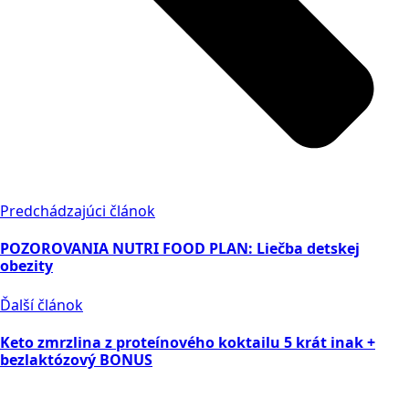
Predchádzajúci článok
POZOROVANIA NUTRI FOOD PLAN: Liečba detskej
obezity
Ďalší článok
Keto zmrzlina z proteínového koktailu 5 krát inak +
bezlaktózový BONUS