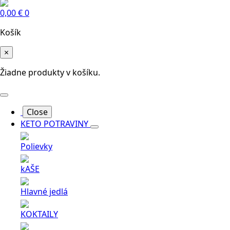
0,00
€
0
Košík
×
Žiadne produkty v košíku.
Close
KETO POTRAVINY
Polievky
kAŠE
Hlavné jedlá
KOKTAILY