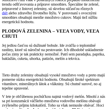
trendu odšťavovania a príprave smoothies. Špeciálne tie zelené,
pripravené z listovej zeleniny, sú skvelou súčasťou rôznych
diét
alebo zdravého životného štýlu. V porovnaní s ovocnými
smoothies obsahujú menšie množstvo cukrov. Majú tiež nižšiu
energetickú hodnotu.
PLODOVÁ ZELENINA – VEĽA VODY, VEĽA
CHUTI
Jej jedlou časťou sú dužinaté bobule. Ide zväčša o teplomilné
rastliny, ktoré sú náročné na pestovanie. Ich dlhodobé uskladnenie
počas zimy je tak prakticky nemožné. Patrí sem paradajka, paprika,
baklažán, cuketa, uhorka, patizón, melón a tekvica.
Tieto druhy zeleniny obsahujú vysoké množstvo vody a preto majú
pomerne nízku energetickú hodnotu. Obsahujú široké spektrum
vitamínov, minerálnych látok a vlákniny. Sú chutné surové, no aj
tepelne upravené.
V lete je obľúbenou pochúťkou najmä vodový melón. Mnohí z nás
sa pri konzumácii väčšieho množstva vodového melónu obávajú
zvýšeného príjmu kilokalórií. Toho sa však nemusíte obávať. Hoci