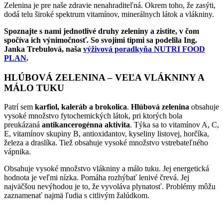
Zelenina je pre naše zdravie nenahraditeľná. Okrem toho, že zasýti,
dodá telu široké spektrum vitamínov, minerálnych látok a vlákniny.
Spoznajte s nami jednotlivé druhy zeleniny a zistite, v čom
spočíva ich výnimočnosť. So svojimi tipmi sa podelila Ing.
Janka Trebulová, naša
výživová poradkyňa NUTRI FOOD
PLAN
.
HLÚBOVÁ ZELENINA – VEĽA VLÁKNINY A
MÁLO TUKU
Patrí sem
karfiol, kaleráb a brokolica
.
Hlúbová zelenina
obsahuje
vysoké množstvo fytochemických látok, pri ktorých bola
preukázaná
antikancerogénna aktivita
. Týka sa to vitamínov A, C,
E, vitamínov skupiny B, antioxidantov, kyseliny listovej, horčíka,
železa a draslíka. Tiež obsahuje vysoké množstvo vstrebateľného
vápnika.
Obsahuje vysoké množstvo vlákniny a málo tuku. Jej energetická
hodnota je veľmi nízka. Pomáha rozhýbať lenivé črevá. Jej
najväčšou nevýhodou je to, že vyvoláva plynatosť. Problémy môžu
zaznamenať najmä ľudia s citlivým žalúdkom.