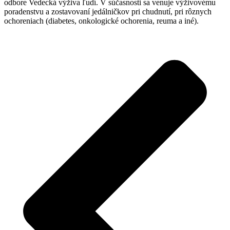
odbore Vedecká výživa ľudí. V súčasnosti sa venuje výživovému
poradenstvu a zostavovaní jedálničkov pri chudnutí, pri rôznych
ochoreniach (diabetes, onkologické ochorenia, reuma a iné).