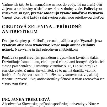
Varíme ich tak, že ich namočíme na noc do vody. Tú na druhý deň
zlejeme a strukoviny následne uvaríme v druhej vode.
Polievky zo
strukovín sú sýte, pretože obsahujú vysoké množstvo bielkovín
.
Varený cícer oživí každý šalát svojou príjemnou orieškovou chuťou.
CIBUĽOVÁ ZELENINA – PRÍRODNÉ
ANTIBIOTIKUM
Do tejto skupiny patrí cibuľa, cesnak, pažítka a pór.
Vyznačuje sa
vysokým obsahom fytoncídov, ktoré majú antibakteriálny
účinok.
Nazývame ju tiež prírodným antibiotikom.
Používa sa proti črevným parazitom a vysokému krvnému tlaku.
Dezinfikuje ústnu dutinu, chráni pred chorobami horných dýchacích
ciest a paradentózou. Obsahuje vitamíny A, C, D a skupiny B a
éterické oleje. Z minerálnych látok sú to najmä draslík, vápnik,
horčík, fluór, železo a sodík. Používa sa v surovom stave, ako aj
tepelne upravená. Svoj antibakteriálny účinok si však zachováva len
v surovom stave.
ING. JANKA TREBULOVÁ
Absolventka Slovenskej poľnohospodárskej univerzity v Nitre v