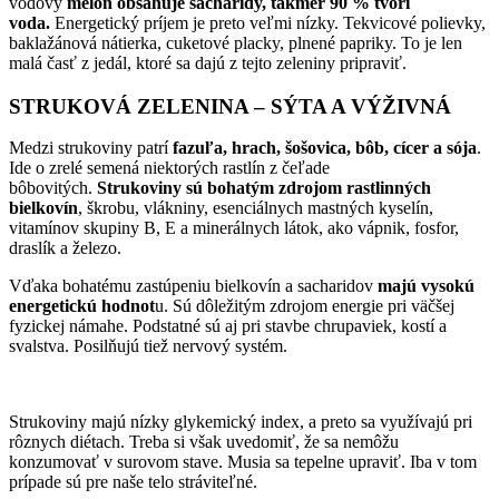
vodový
melón obsahuje sacharidy, takmer 90 % tvorí
voda.
Energetický príjem je preto veľmi nízky. Tekvicové polievky,
baklažánová nátierka, cuketové placky, plnené papriky. To je len
malá časť z jedál, ktoré sa dajú z tejto zeleniny pripraviť.
STRUKOVÁ ZELENINA – SÝTA A VÝŽIVNÁ
Medzi strukoviny patrí
fazuľa, hrach, šošovica, bôb, cícer a sója
.
Ide o zrelé semená niektorých rastlín z čeľade
bôbovitých.
Strukoviny sú bohatým zdrojom rastlinných
bielkovín
, škrobu, vlákniny, esenciálnych mastných kyselín,
vitamínov skupiny B, E a minerálnych látok, ako vápnik, fosfor,
draslík a železo.
Vďaka bohatému zastúpeniu bielkovín a sacharidov
majú vysokú
energetickú hodnot
u. Sú dôležitým zdrojom energie pri väčšej
fyzickej námahe. Podstatné sú aj pri stavbe chrupaviek, kostí a
svalstva. Posilňujú tiež nervový systém.
Strukoviny majú nízky glykemický index, a preto sa využívajú pri
rôznych diétach. Treba si však uvedomiť, že sa nemôžu
konzumovať v surovom stave. Musia sa tepelne upraviť. Iba v tom
prípade sú pre naše telo stráviteľné.