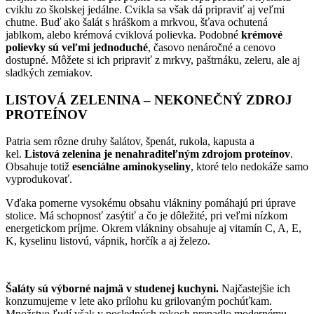
cviklu zo školskej jedálne. Cvikla sa však dá pripraviť aj veľmi
chutne. Buď ako šalát s hráškom a mrkvou, šťava ochutená
jablkom, alebo krémová cviklová polievka. Podobné
krémové
polievky sú veľmi jednoduc
hé
, časovo nenáročné a cenovo
dostupné. Môžete si ich pripraviť z mrkvy, paštrnáku, zeleru, ale aj
sladkých zemiakov.
LISTOVÁ ZELENINA – NEKONEČNÝ ZDROJ
PROTEÍNOV
Patria sem rôzne druhy šalátov, špenát, rukola, kapusta a
kel.
Listová zelenina je nenahraditeľným zdrojom proteínov
.
Obsahuje totiž
esenciálne aminokyseliny
, ktoré telo nedokáže samo
vyprodukovať.
Vďaka pomerne vysokému obsahu vlákniny pomáhajú pri úprave
stolice. Má schopnosť zasýtiť a čo je dôležité, pri veľmi nízkom
energetickom príjme. Okrem vlákniny obsahuje aj vitamín C, A, E,
K, kyselinu listovú, vápnik, horčík a aj železo.
Šaláty sú výborné najmä v studenej kuchyni.
Najčastejšie ich
konzumujeme v lete ako prílohu ku grilovaným pochúťkam.
Množstvo ľudí však v posledných rokoch prepadlo modernému