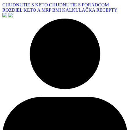
CHUDNUTIE S KETO
CHUDNUTIE S PORADCOM
ROZDIEL KETO A MRP
BMI KALKULAČKA
RECEPTY