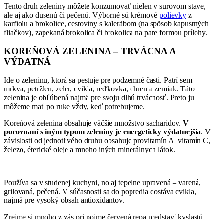
Tento druh zeleniny môžete konzumovať nielen v surovom stave,
ale aj ako dusenú či pečenú. Výborné sú krémové
polievky
z
karfiolu a brokolice, cestoviny s kalerábom (na spôsob kapustných
fliačkov), zapekaná brokolica či brokolica na pare formou prílohy.
KOREŇOVÁ ZELENINA – TRVÁCNA A
VÝDATNÁ
Ide o zeleninu, ktorá sa pestuje pre podzemné časti. Patrí sem
mrkva, petržlen, zeler, cvikla, reďkovka, chren a zemiak. Táto
zelenina je obľúbená najmä pre svoju dlhú trvácnosť. Preto ju
môžeme mať po ruke vždy, keď potrebujeme.
Koreňová zelenina obsahuje väčšie množstvo sacharidov.
V
porovnaní s iným typom zeleniny je energeticky výdatnejši
a
. V
závislosti od jednotlivého druhu obsahuje provitamín A, vitamín C,
železo, éterické oleje a mnoho iných minerálnych látok.
Používa sa v studenej kuchyni, no aj tepelne upravená – varená,
grilovaná, pečená. V súčasnosti sa do popredia dostáva cvikla,
najmä pre vysoký obsah antioxidantov.
Zrejme si mnoho z vás pri pojme červená repa predstaví kyslastú