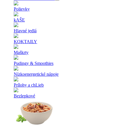
Polievky
kAŠE
Hlavné jedlá
KOKTAILY
Maškrty
Pudingy & Smoothies
Nízkoenergetické nápoje
Prílohy a chLieb
Bezlepkové