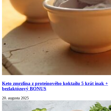
Keto zmrzlina z proteínového koktailu 5 krát inak +
bezlaktózový BONUS
20. augusta 2025