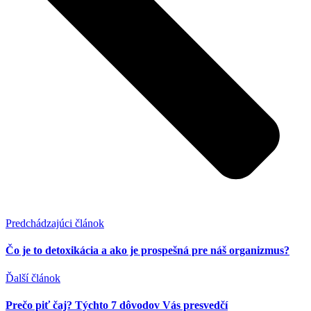
Predchádzajúci článok
Čo je to detoxikácia a ako je prospešná pre náš organizmus?
Ďalší článok
Prečo piť čaj? Týchto 7 dôvodov Vás presvedčí